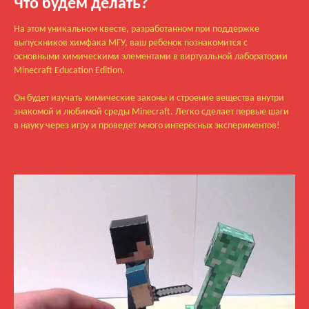
Что будем делать?
На этом уникальном квесте, разработанном при поддержке
выпускников химфака МГУ, ваш ребенок познакомится с
основными химическими элементами в виртуальной лаборатории
Minecraft Education Edition.
Он будет изучать химические законы и строение вещества внутри
знакомой и любимой среды Minecraft. Легко сделает первые шаги
в науку через игру и проведет много интересных экспериментов!