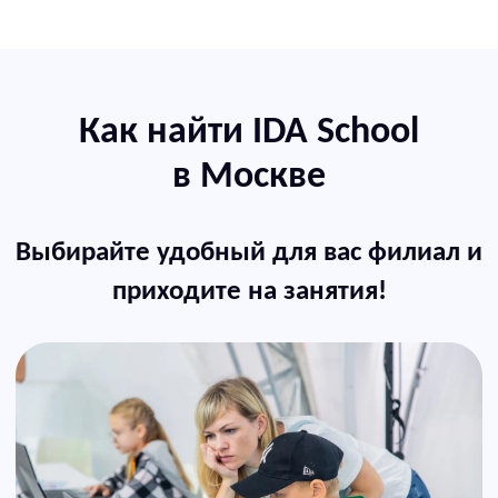
м. Ленинский проспект,
Ленинский
проспект, 38А
м. Спортивная, ул. Хамовнический вал, 12
м. Шелепиха, Мукомольный проезд, 9, к. 2
м. Бунинская аллея, ул. Адмирала
Лазарева, 63, корп.2
м. Черкизовская, ул. Амурская, 1А, корп.4
Москва-Сити, ОКО-II коворкинг «Business
club