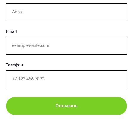
Email
Телефон
Как найти IDA School
в Москве
Выбирайте удобный для вас филиал и
Отправить
приходите на занятия!