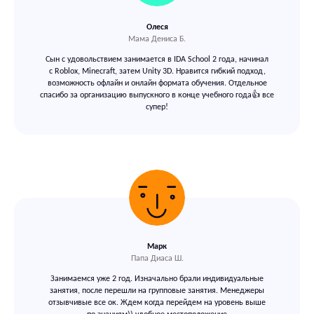
Олеся
Мама Дениса Б.
Сын с удовольствием занимается в IDA School 2 года, начинал
с Roblox, Minecraft, затем Unity 3D. Нравится гибкий подход,
м. Ленинский проспект,
Ленинский
возможность офлайн и онлайн формата обучения. Отдельное
проспект, 38А
спасибо за организацию выпускного в конце учебного года👍 все
м. Спортивная, ул. Хамовнический вал, 12
супер!
м. Шелепиха, Мукомольный проезд, 9, к. 2
м. Бунинская аллея, ул. Адмирала
Лазарева, 63, корп.2
м. Черкизовская, ул. Амурская, 1А, корп.4
Москва-Сити, ОКО-II коворкинг «Business
club
Марк
Папа Диаса Ш.
Занимаемся уже 2 год. Изначально брали индивидуальные
занятия, после перешли на групповые занятия. Менеджеры
отзывчивые все ок. Ждем когда перейдем на уровень выше