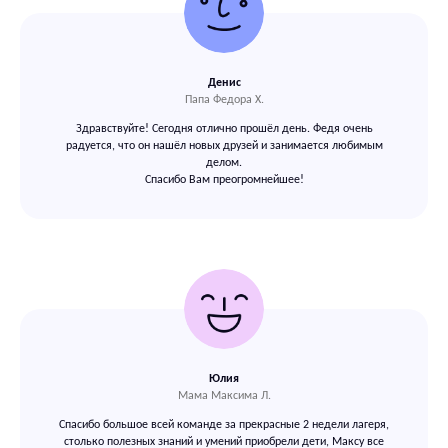
Оставьте ваши контакты,
Денис
и мы свяжемся с вами в ближайший
Папа Федора Х.
рабочий час
Здравствуйте! Сегодня отлично прошёл день. Федя очень
радуется, что он нашёл новых друзей и занимается любимым
делом.
Спасибо Вам преогромнейшее!
Юлия
Я даю согласие на
обработку персональных данных*
Мама Максима Л.
Спасибо большое всей команде за прекрасные 2 недели лагеря,
Записаться
столько полезных знаний и умений приобрели дети, Максу все