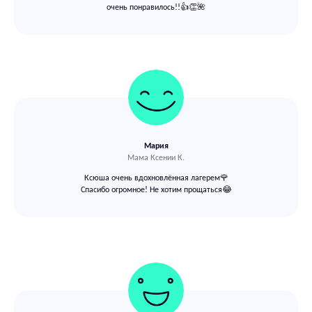
очень понравилось!!👍👏🌺
Как найти IDA School
в Москве
Мария
Выбирайте удобный для вас филиал и
Мама Ксении К.
приходите на занятия!
Ксюша очень вдохновлённая лагерем🌹
Спасибо огромное! Не хотим прощаться😂