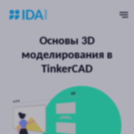
Основы 3D
моделирования в
TinkerCAD
Возраст:
8−11 лет