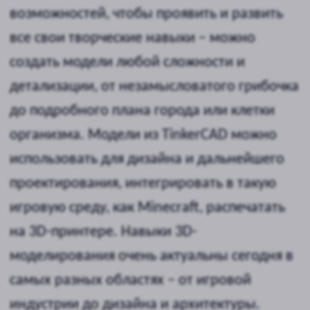
Minecraft
группировка и разгруппировка
объектов
Модель порта и дома из Minecraft
Модель железной дороги из
Minecraft
Создание сцен из Minecraft
Что вы получите по итогам
курса