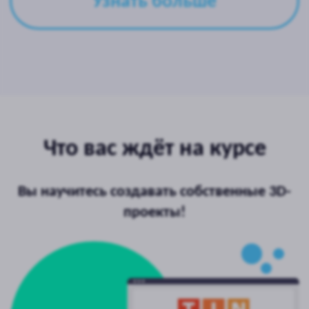
помогает детям освоить базовые навыки
необходимые для интеграции инноваций в
области 3D-проектирования.
TinkerCAD обладает большим количеством
возможностей, чтобы проявить и развить
все свои творческие навыки – можно
создать модели любой сложности и
детализации, от незамысловатого грибочка
до подробного плана города или клетки
организма. Модели из TinkerCAD можно
использовать для дизайна и дальнейшего
проектирования, интегрировать в такую
игровую среду, как Minecraft, распечатать
на 3D-принтере. Навыки 3D-
моделирования очень актуальны сегодня в
самых разных областях – от игровой
индустрии до дизайна и архитектуры.