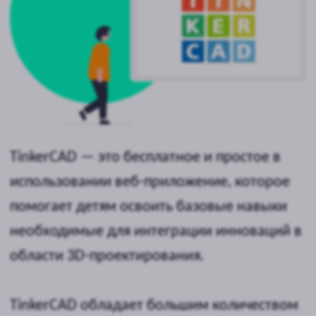
Записаться на урок
Какие темы вы изучите
знакомство с TinkerCAD и основы
3D-проектирования
основы управления, цвет и
простые формы
моделирование различных
объектов и персонажей из