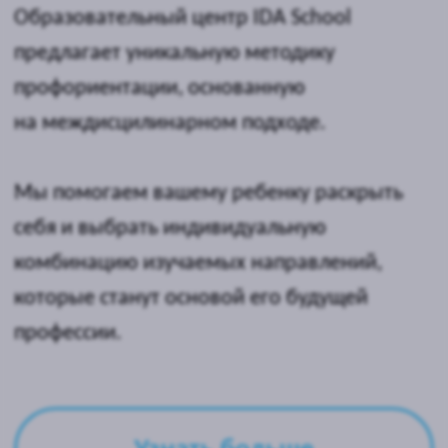
Что вас ждёт на курсе
Вы научитесь создавать собственные 3D-
проекты!
TinkerCAD — это бесплатное и простое в
использовании веб-приложение, которое