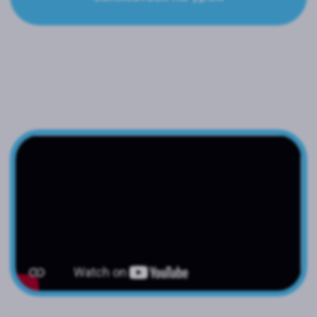
Образовательный центр IDA School
предлагает уникальную методику
профориентации, основанную
на междисцилинарном подходе.
Мы помогаем вашему ребенку раскрыть
себя и выбрать индивидуальную
комбинацию изучаемых направлений,
которые станут основой его будущей
профессии.
Узнать больше