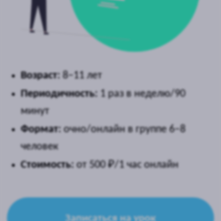
Периодичность:
1 раз в неделю/90
минут
Формат:
очно/онлайн в группе 6−8
человек
Стоимость:
от 500 ₽/1 час онлайн
Записаться на урок